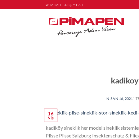
Skip
WHATSAPP İLETİŞİM HATTI
to
content
kadikoy
NISAN 16, 2021
’' 
16
Nis
kadiköy sineklik her model sineklik sistemle
Plisse Plisse Salzburg Insektenschutz & F