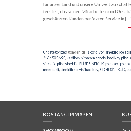
für unser Land und unsere Umwelt zu schaffe
fenster , das seinen Mitarbeitern und Gesch
geschätzten Kunden perfekten Service in […
Uncategorized
gönderildi
|
akordiyon sineklik
,
içe açıl
216 450 06 95
,
kadikoy pimapen servis
,
kadikoy plise s
sineklik
,
plise sineklik
,
PLİSE SİNEKLİK
,
pvc kapı
,
pvc pa
menteseli
,
sineklik servisi kadikoy
,
STOR SİNEKLİK
,
sü
BOSTANCI PIMAPEN
KU
SHOWROOM
Ana 