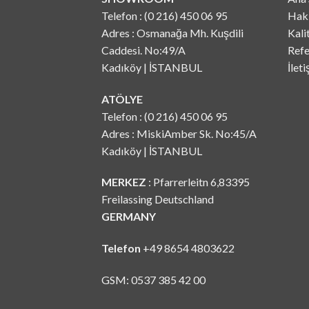
Telefon : (0 216) 450 06 95
Hak
Adres : Osmanağa Mh. Kuşdili
Kali
Caddesi. No:49/A
Refe
Kadıköy | İSTANBUL
İlet
ATÖLYE
Telefon : (0 216) 450 06 95
Adres : MiskiAmber Sk. No:45/A
Kadıköy | İSTANBUL
MERKEZ
: Pfarrerleitn 6,83395
Freilassing Deutschland
GERMANY
Telefon
+49 8654 4803622
GSM: 0537 385 42 00