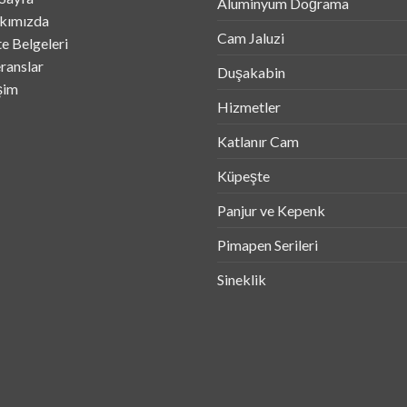
Aluminyum Doğrama
kımızda
Cam Jaluzi
te Belgeleri
ranslar
Duşakabin
işim
Hizmetler
Katlanır Cam
Küpeşte
Panjur ve Kepenk
Pimapen Serileri
Sineklik