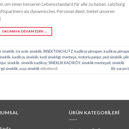
n, um einen besseren Lebensstandard für alle zu haben. salzburg
äftspartnern als dynamisches Personal dient, bietet unseren
]
OKUMAYA DEVAM EDIN
→
ır sineklik
,
ice acılır sineklik
,
İNSEKTENCHUTZ
,
kadikoy pimapen
,
kadikoy pimap
ineklik
,
kadikoy sineklik
,
kedi sinekligi
,
menteşe
,
motorlu panjur
,
ped sineklik
,
pil
njur
,
sineklik
,
sineklik kadikoy
,
SİNEKLİK KADİKÖY
,
sineklik menteşeli
,
sineklik
rgü sineklik
,
ucuz sineklik
etiketlendi
Bir yorum 
RUMSAL
ÜRÜN KATEGORILERI
Sayfa