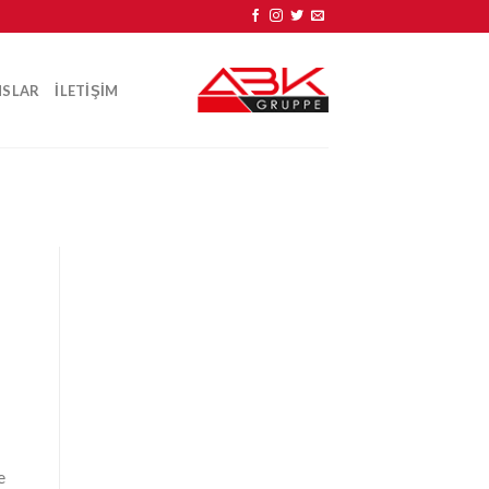
NSLAR
ILETIŞIM
e