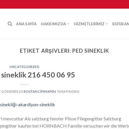
ANA SAYFA
HAKKIMIZDA
HIZMETLERIMIZ
REFERA
ETIKET ARŞIVLERI:
PED SINEKLIK
UNCATEGORIZED
 sineklik 216 450 06 95
TE GÖNDERILDI
BOSTANCIPIMAPEN
TARAFINDAN
ri mevcuttur Als salzburg fenster Plisse Fliegengitter Salzburg
liegengitter kaufen bei HORNBACH Familie versuchen wir die Wert