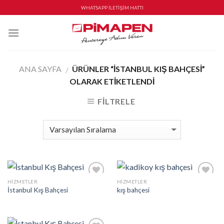
Skip
WHATSAPP İLETİŞİM HATTI
to
content
ANA SAYFA
ÜRÜNLER “ISTANBUL KIŞ BAHÇESI”
/
OLARAK ETIKETLENDI
FILTRELE
HIZMETLER
HIZMETLER
İstek
İstek
İstanbul Kış Bahçesi
kış bahçesi
Listeme
Listeme
Ekle
Ekle