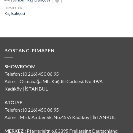
HIZMETLER
İstek
Kış Bahçesi
Listeme
Ekle
BOSTANCI PIMAPEN
SHOWROOM
Telefon : (0 216) 450 06 95
Adres : Osmanağa Mh. Kuşdili Caddesi. No:49/A
Kadıköy | İSTANBUL
ATÖLYE
Telefon : (0 216) 450 06 95
Adres : MiskiAmber Sk. No:45/A Kadıköy | İSTANBUL
MERKEZ
: Pfarrerleitn 6,83395 Freilassing Deutschland