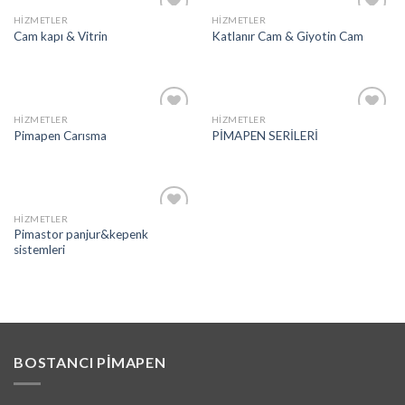
HIZMETLER
HIZMETLER
İstek
İstek
Cam kapı & Vitrin
Katlanır Cam & Giyotin Cam
Listeme
Listeme
Ekle
Ekle
HIZMETLER
HIZMETLER
İstek
İstek
Pimapen Carısma
PİMAPEN SERİLERİ
Listeme
Listeme
Ekle
Ekle
HIZMETLER
İstek
Pimastor panjur&kepenk
Listeme
sistemleri
Ekle
BOSTANCI PIMAPEN